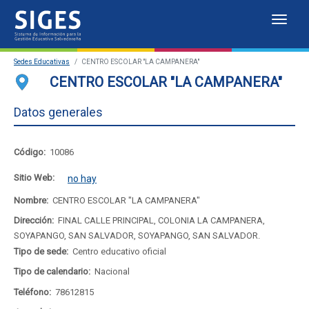
Despl
Sistema
Sedes Educativas
CENTRO ESCOLAR "LA CAMPANERA"
de
Sedes Educativas
CENTRO ESCOLAR "LA CAMPANERA"
Información
Estadísticas
Datos generales
para
Mapa de sedes educativas
Código:
10086
la
Portal del SIGES
Sitio Web:
no hay
Gestión
Nombre:
CENTRO ESCOLAR "LA CAMPANERA"
Educativa
Dirección:
FINAL CALLE PRINCIPAL, COLONIA LA CAMPANERA,
SOYAPANGO, SAN SALVADOR, SOYAPANGO, SAN SALVADOR.
Salvadoreña
Tipo de sede:
Centro educativo oficial
Tipo de calendario:
Nacional
Teléfono:
78612815