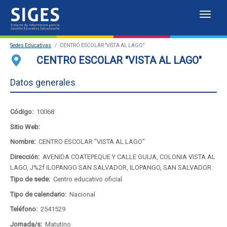
Despl
Sistema
Sedes Educativas
CENTRO ESCOLAR "VISTA AL LAGO"
de
Sedes Educativas
CENTRO ESCOLAR "VISTA AL LAGO"
Información
Estadísticas
Datos generales
para
Mapa de sedes educativas
Código:
10068
la
Portal del SIGES
Sitio Web:
Gestión
Nombre:
CENTRO ESCOLAR "VISTA AL LAGO"
Educativa
Dirección:
AVENIDA COATEPEQUE Y CALLE GUIJA, COLONIA VISTA AL
LAGO, J%2f ILOPANGO SAN SALVADOR, ILOPANGO, SAN SALVADOR.
Salvadoreña
Tipo de sede:
Centro educativo oficial
Tipo de calendario:
Nacional
Teléfono:
2541529
Jornada/s:
Matutino