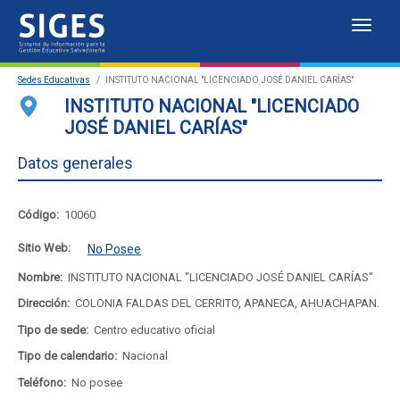
Despl
Sistema
Sedes Educativas
INSTITUTO NACIONAL "LICENCIADO JOSÉ DANIEL CARÍAS"
de
Sedes Educativas
INSTITUTO NACIONAL "LICENCIADO
JOSÉ DANIEL CARÍAS"
Información
Estadísticas
Datos generales
para
Mapa de sedes educativas
la
Portal del SIGES
Código:
10060
Gestión
Sitio Web:
No Posee
Educativa
Nombre:
INSTITUTO NACIONAL "LICENCIADO JOSÉ DANIEL CARÍAS"
Dirección:
COLONIA FALDAS DEL CERRITO, APANECA, AHUACHAPAN.
Salvadoreña
Tipo de sede:
Centro educativo oficial
Tipo de calendario:
Nacional
Teléfono:
No posee