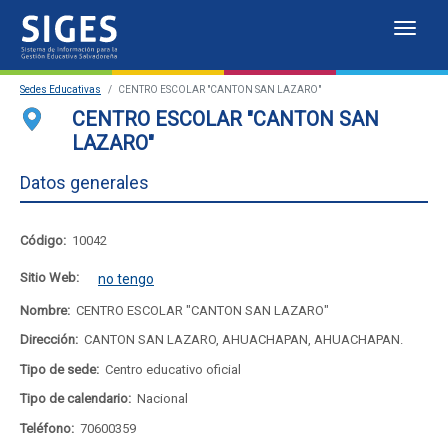
Despl
Sistema
Sedes Educativas
CENTRO ESCOLAR "CANTON SAN LAZARO"
de
Sedes Educativas
CENTRO ESCOLAR "CANTON SAN
LAZARO"
Información
Estadísticas
Datos generales
para
Mapa de sedes educativas
la
Portal del SIGES
Código:
10042
Gestión
Sitio Web:
no tengo
Educativa
Nombre:
CENTRO ESCOLAR "CANTON SAN LAZARO"
Dirección:
CANTON SAN LAZARO, AHUACHAPAN, AHUACHAPAN.
Salvadoreña
Tipo de sede:
Centro educativo oficial
Tipo de calendario:
Nacional
Teléfono:
70600359