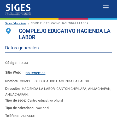
Despl
Sistema
Sedes Educativas
COMPLEJO EDUCATIVO HACIENDA LA LABOR
de
Sedes Educativas
COMPLEJO EDUCATIVO HACIENDA LA
LABOR
Información
Estadísticas
Datos generales
para
Mapa de sedes educativas
la
Portal del SIGES
Código:
10033
Gestión
Sitio Web:
no tenemos
Educativa
Nombre:
COMPLEJO EDUCATIVO HACIENDA LA LABOR
Dirección:
HACIENDA LA LABOR, CANTON CHIPILAPA, AHUACHAPAN,
Salvadoreña
AHUACHAPAN.
Tipo de sede:
Centro educativo oficial
Tipo de calendario:
Nacional
Teléfono:
24163401