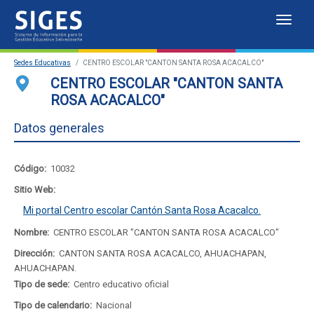
Despl
Sistema
Sedes Educativas
CENTRO ESCOLAR "CANTON SANTA ROSA ACACALCO"
de
Sedes Educativas
CENTRO ESCOLAR "CANTON SANTA
ROSA ACACALCO"
Información
Estadísticas
Datos generales
para
Mapa de sedes educativas
la
Portal del SIGES
Código:
10032
Gestión
Sitio Web:
Mi portal Centro escolar Cantón Santa Rosa Acacalco.
Educativa
Nombre:
CENTRO ESCOLAR "CANTON SANTA ROSA ACACALCO"
Salvadoreña
Dirección:
CANTON SANTA ROSA ACACALCO, AHUACHAPAN,
AHUACHAPAN.
Tipo de sede:
Centro educativo oficial
Tipo de calendario:
Nacional