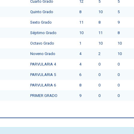
Cuarto Grado
12
5
5
Quinto Grado
8
10
5
Sexto Grado
11
8
9
Séptimo Grado
10
11
8
Octavo Grado
1
10
10
Noveno Grado
4
2
10
PARVULARIA 4
4
0
0
PARVULARIA 5
6
0
0
PARVULARIA 6
8
0
0
PRIMER GRADO
9
0
0