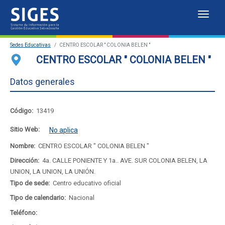
Despl
Sistema
Sedes Educativas
CENTRO ESCOLAR " COLONIA BELEN "
de
Sedes Educativas
CENTRO ESCOLAR " COLONIA BELEN "
Información
Estadísticas
Datos generales
para
Mapa de sedes educativas
Código:
13419
la
Portal del SIGES
Sitio Web:
No aplica
Gestión
Nombre:
CENTRO ESCOLAR " COLONIA BELEN "
Educativa
Dirección:
4a. CALLE PONIENTE Y 1a.. AVE. SUR COLONIA BELEN, LA
UNION, LA UNION, LA UNIÓN.
Salvadoreña
Tipo de sede:
Centro educativo oficial
Tipo de calendario:
Nacional
Teléfono: