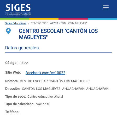
Despl
Sistema
Sedes Educativas
CENTRO ESCOLAR "CANTÓN LOS MAGUEYES"
de
Sedes Educativas
CENTRO ESCOLAR "CANTÓN LOS
MAGUEYES"
Información
Estadísticas
Datos generales
para
Mapa de sedes educativas
la
Portal del SIGES
Código:
10022
Gestión
Sitio Web:
facebook.com/ce10022
Educativa
Nombre:
CENTRO ESCOLAR "CANTÓN LOS MAGUEYES"
Dirección:
CANTON LOS MAGUEYES, AHUACHAPAN, AHUACHAPAN.
Salvadoreña
Tipo de sede:
Centro educativo oficial
Tipo de calendario:
Nacional
Teléfono: