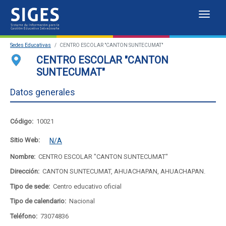
Despl
Sistema
Sedes Educativas
CENTRO ESCOLAR "CANTON SUNTECUMAT"
de
Sedes Educativas
CENTRO ESCOLAR "CANTON
SUNTECUMAT"
Información
Estadísticas
Datos generales
para
Mapa de sedes educativas
la
Portal del SIGES
Código:
10021
Gestión
Sitio Web:
N/A
Educativa
Nombre:
CENTRO ESCOLAR "CANTON SUNTECUMAT"
Dirección:
CANTON SUNTECUMAT, AHUACHAPAN, AHUACHAPAN.
Salvadoreña
Tipo de sede:
Centro educativo oficial
Tipo de calendario:
Nacional
Teléfono:
73074836