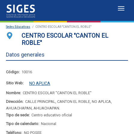
Despl
Sistema
Sedes Educativas
CENTRO ESCOLAR "CANTON EL ROBLE"
de
Sedes Educativas
CENTRO ESCOLAR "CANTON EL
ROBLE"
Información
Estadísticas
Datos generales
para
Mapa de sedes educativas
la
Portal del SIGES
Código:
10016
Gestión
Sitio Web:
NO APLICA
Educativa
Nombre:
CENTRO ESCOLAR "CANTON EL ROBLE"
Dirección:
CALLE PRINCIPAL, CANTON EL ROBLE, NO APLICA,
Salvadoreña
AHUACHAPAN, AHUACHAPAN.
Tipo de sede:
Centro educativo oficial
Tipo de calendario:
Nacional
Teléfono:
NO POSEE