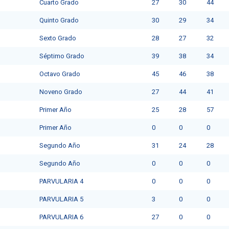
Cuarto Grado
27
30
44
Quinto Grado
30
29
34
Sexto Grado
28
27
32
Séptimo Grado
39
38
34
Octavo Grado
45
46
38
Noveno Grado
27
44
41
Primer Año
25
28
57
Primer Año
0
0
0
Segundo Año
31
24
28
Segundo Año
0
0
0
PARVULARIA 4
0
0
0
PARVULARIA 5
3
0
0
PARVULARIA 6
27
0
0