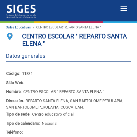
Despl
Sistema
Sedes Educativas
CENTRO ESCOLAR " REPARTO SANTA ELENA "
de
Sedes Educativas
CENTRO ESCOLAR " REPARTO SANTA
ELENA "
Información
Estadísticas
Datos generales
para
Mapa de sedes educativas
la
Portal del SIGES
Código:
11831
Gestión
Sitio Web:
Nombre:
CENTRO ESCOLAR " REPARTO SANTA ELENA "
Educativa
Dirección:
REPARTO SANTA ELENA, SAN BARTOLOME PERULAPIA,
Salvadoreña
SAN BARTOLOME PERULAPIA, CUSCATLAN.
Tipo de sede:
Centro educativo oficial
Tipo de calendario:
Nacional
Teléfono: