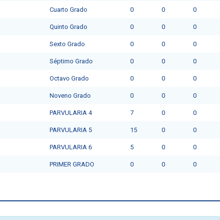
Cuarto Grado
0
0
0
Quinto Grado
0
0
0
Sexto Grado
0
0
0
Séptimo Grado
0
0
0
Octavo Grado
0
0
0
Noveno Grado
0
0
0
PARVULARIA 4
7
0
0
PARVULARIA 5
15
0
0
PARVULARIA 6
5
0
0
PRIMER GRADO
0
0
0