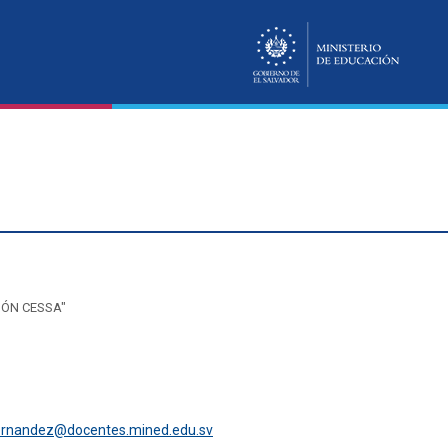
IÓN CESSA"
hernandez@docentes.mined.edu.sv