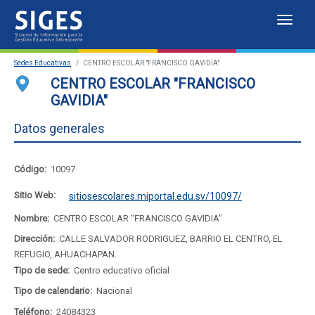
Despl
Sistema
Sedes Educativas
CENTRO ESCOLAR "FRANCISCO GAVIDIA"
de
Sedes Educativas
CENTRO ESCOLAR "FRANCISCO
GAVIDIA"
Información
Estadísticas
Datos generales
para
Mapa de sedes educativas
la
Portal del SIGES
Código:
10097
Gestión
Sitio Web:
sitiosescolares.miportal.edu.sv/10097/
Educativa
Nombre:
CENTRO ESCOLAR "FRANCISCO GAVIDIA"
Dirección:
CALLE SALVADOR RODRIGUEZ, BARRIO EL CENTRO, EL
Salvadoreña
REFUGIO, AHUACHAPAN.
Tipo de sede:
Centro educativo oficial
Tipo de calendario:
Nacional
Teléfono:
24084323